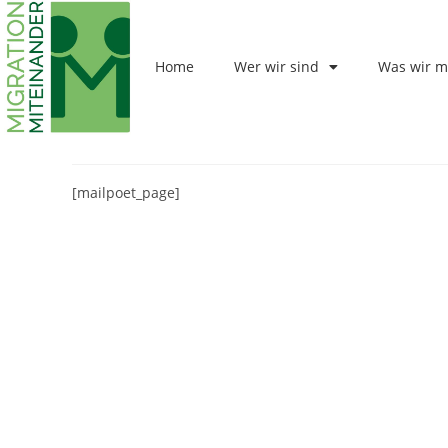
Home
Wer wir sind
Was wir 
MailPoet-Seite
[mailpoet_page]