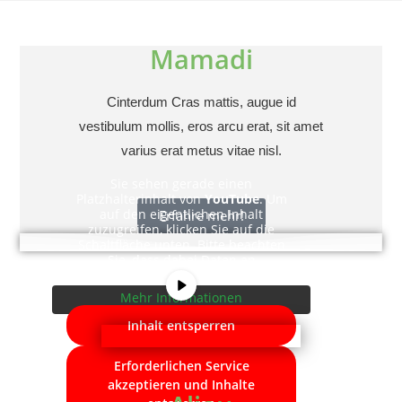
Mamadi
Cinterdum Cras mattis, augue id
vestibulum mollis, eros arcu erat, sit amet
varius erat metus vitae nisl.
Sie sehen gerade einen
Platzhalterinhalt von
YouTube
. Um
auf den eigentlichen Inhalt
Erfahre mehr!
zuzugreifen, klicken Sie auf die
Schaltfläche unten. Bitte beachten
Sie, dass dabei Daten an
Drittanbieter weitergegeben werden.
Mehr Informationen
Inhalt entsperren
Erforderlichen Service
akzeptieren und Inhalte