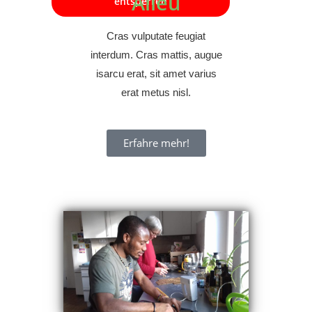
Alieu
entsperren
Cras vulputate feugiat
interdum. Cras mattis, augue
isarcu erat, sit amet varius
erat metus nisl.
Erfahre mehr!